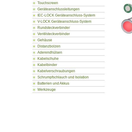
Touchscreen
Geräteanschlussleitungen
IEC-LOCK Geräteanschluss-System
V-LOCK Geräteanschluss-System
Rundsteckverbinder
Ventilsteckverbinder
Gehäuse
Distanzbolzen
Aderendhülsen
Kabelschuhe
Kabelbinder
Kabelverschraubungen
Schrumpfschlauch und Isolation
Batterien und Akkus
Werkzeuge